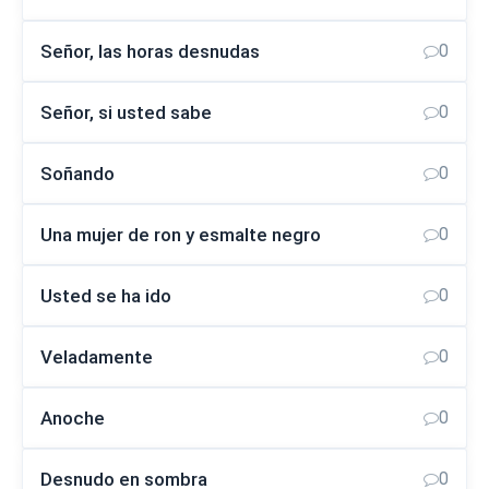
Señor, las horas desnudas
0
Señor, si usted sabe
0
Soñando
0
Una mujer de ron y esmalte negro
0
Usted se ha ido
0
Veladamente
0
Anoche
0
Desnudo en sombra
0