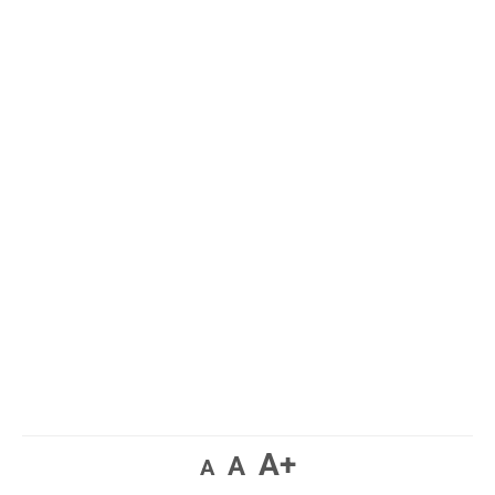
A+
A
A