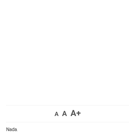
A+
A
A
Nada.