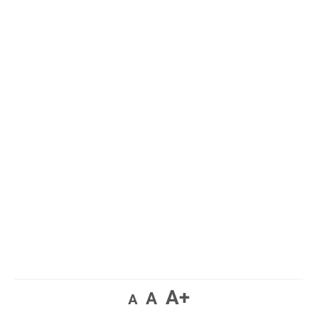
A+
A
A