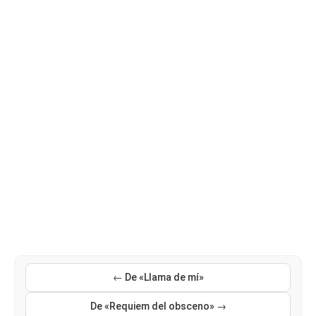
← De «Llama de mí»
De «Requiem del obsceno» →