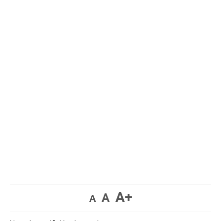
A+
A
A