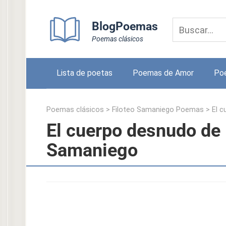
Skip
to
BlogPoemas
content
Poemas clásicos
Lista de poetas
Poemas de Amor
Po
Poemas clásicos
>
Filoteo Samaniego Poemas
>
El c
El cuerpo desnudo de l
Samaniego