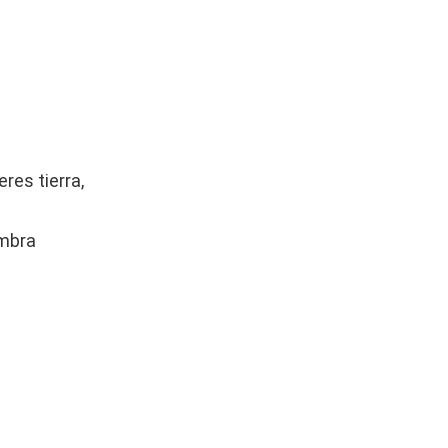
res tierra,
ombra