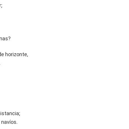
;
anas?
de horizonte,
…
istancia;
 navíos.