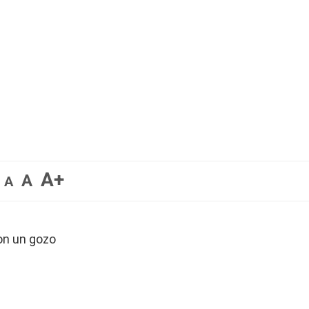
A+
A
A
on un gozo