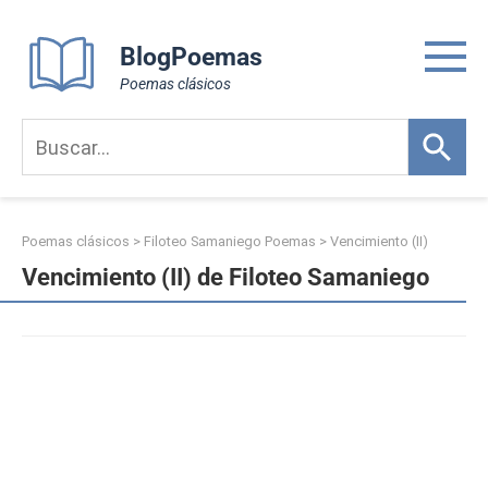
Skip
to
BlogPoemas
content
Poemas clásicos
Poemas clásicos
>
Filoteo Samaniego Poemas
>
Vencimiento (II)
Vencimiento (II) de Filoteo Samaniego