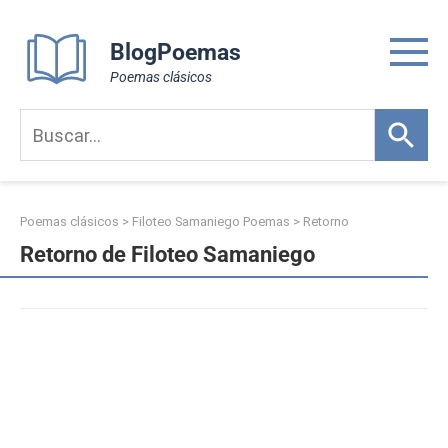
Skip
to
BlogPoemas
content
Poemas clásicos
Poemas clásicos
>
Filoteo Samaniego Poemas
>
Retorno
Retorno de Filoteo Samaniego