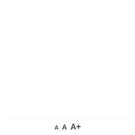
A+
A
A