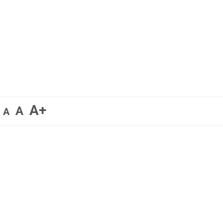
A+
A
A