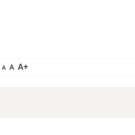
A+
A
A