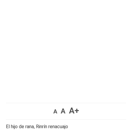
A+
A
A
El hijo de rana, Rinrín renacuajo