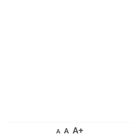
A+
A
A