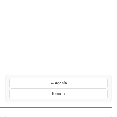
← Agonía
Itaca →