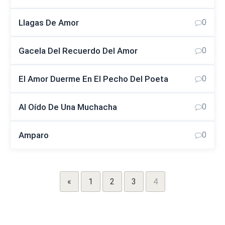
Llagas De Amor
0
Gacela Del Recuerdo Del Amor
0
El Amor Duerme En El Pecho Del Poeta
0
Al Oído De Una Muchacha
0
Amparo
0
«
1
2
3
4