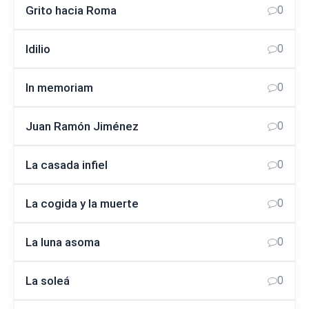
Grito hacia Roma
0
Idilio
0
In memoriam
0
Juan Ramón Jiménez
0
La casada infiel
0
La cogida y la muerte
0
La luna asoma
0
La soleá
0