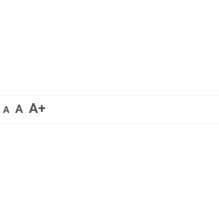
A+
A
A