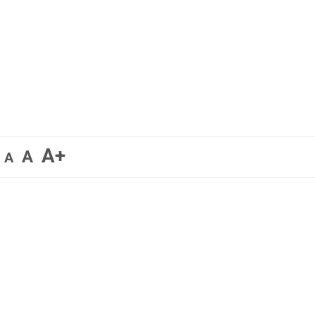
A+
A
A