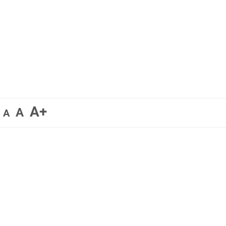
A+
A
A