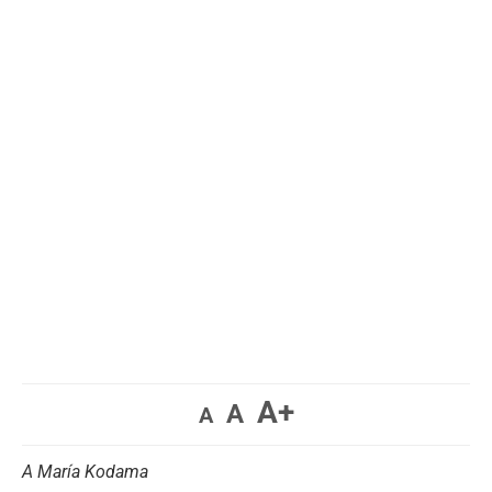
A+
A
A
A María Kodama