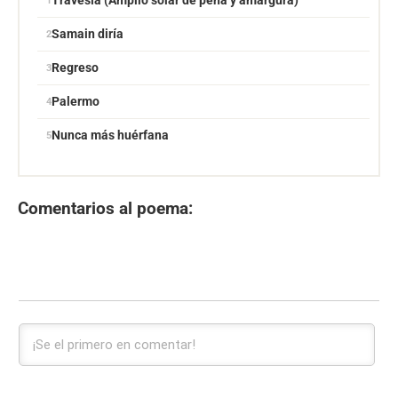
Travesía (Amplio solar de pena y amargura)
Samain diría
Regreso
Palermo
Nunca más huérfana
Comentarios al poema: