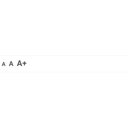
A+
A
A