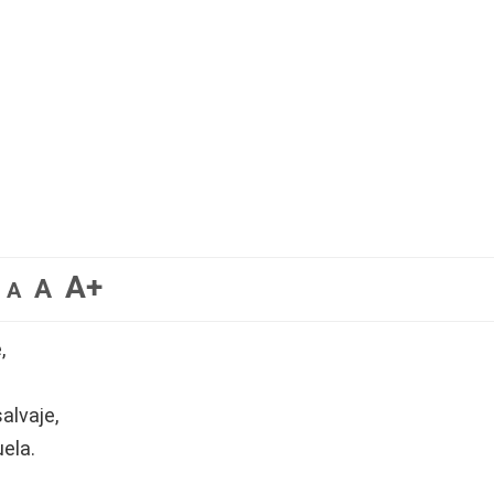
A+
A
A
,
alvaje,
uela.