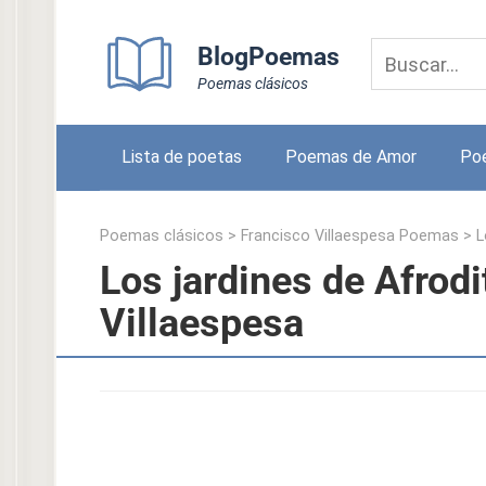
Skip
to
BlogPoemas
content
Poemas clásicos
Lista de poetas
Poemas de Amor
Po
Poemas clásicos
>
Francisco Villaespesa Poemas
>
L
Los jardines de Afrodi
Villaespesa