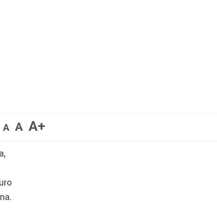
A+
A
A
a,
uro
na.