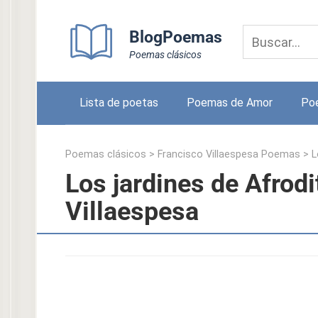
Skip
to
BlogPoemas
content
Poemas clásicos
Lista de poetas
Poemas de Amor
Po
Poemas clásicos
>
Francisco Villaespesa Poemas
>
L
Los jardines de Afrodi
Villaespesa