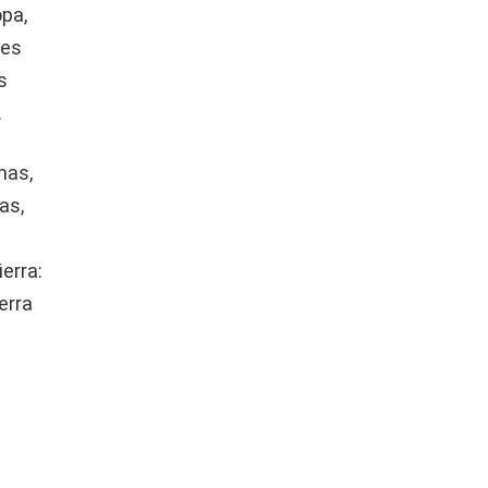
opa,
res
s
.
mas,
as,
erra:
erra