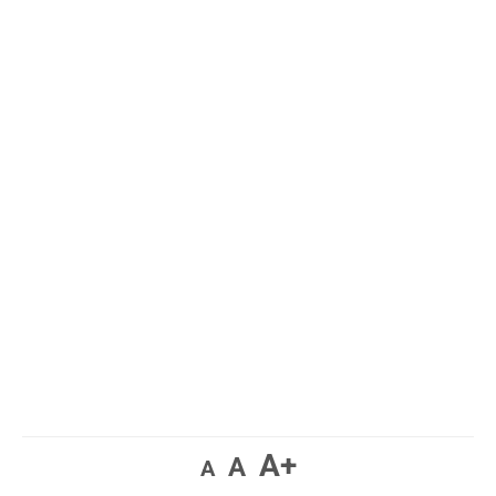
A+
A
A