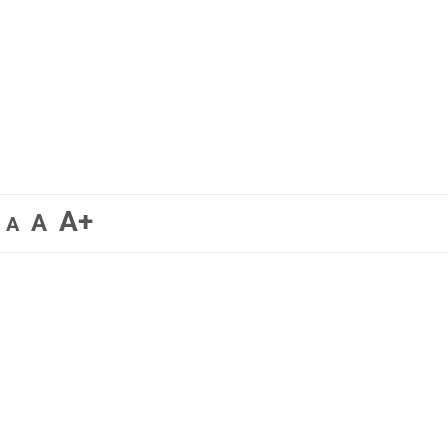
A+
A
A