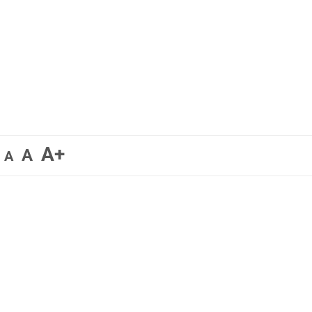
A+
A
A