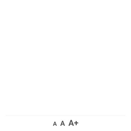
A+
A
A