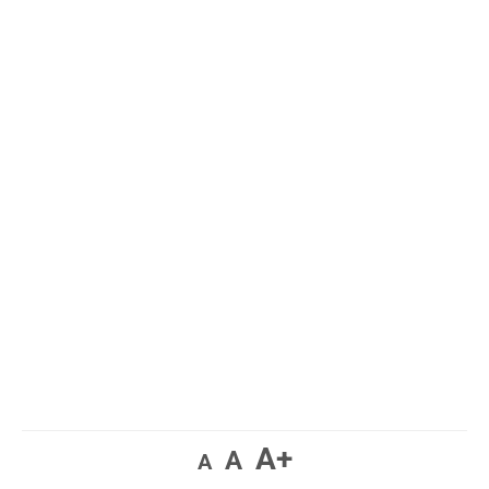
A+
A
A