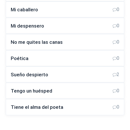
Mi caballero
0
Mi despensero
0
No me quites las canas
0
Poética
0
Sueño despierto
2
Tengo un huésped
0
Tiene el alma del poeta
0