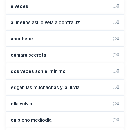
a veces
0
al menos así lo veía a contraluz
0
anochece
0
cámara secreta
0
dos veces son el mínimo
0
edgar, las muchachas y la lluvia
0
ella volvía
0
en pleno mediodía
0