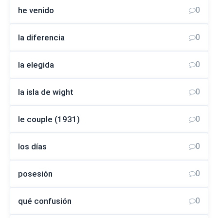
he venido
0
la diferencia
0
la elegida
0
la isla de wight
0
le couple (1931)
0
los días
0
posesión
0
qué confusión
0