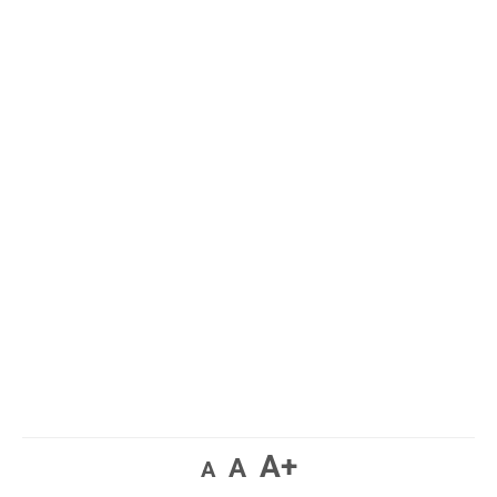
A+
A
A