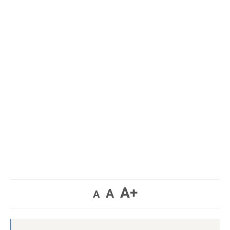
A+
A
A