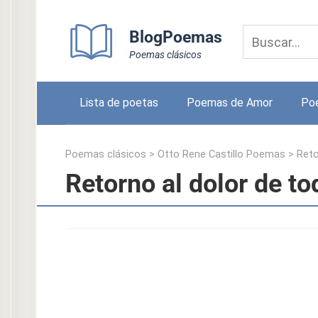
Skip
to
BlogPoemas
content
Poemas clásicos
Lista de poetas
Poemas de Amor
Po
Poemas clásicos
>
Otto Rene Castillo Poemas
>
Reto
Retorno al dolor de to