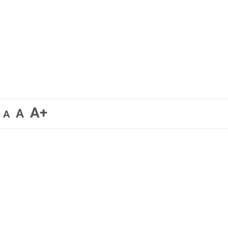
A+
A
A