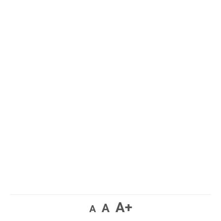
A+
A
A