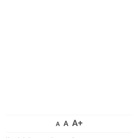
A+
A
A