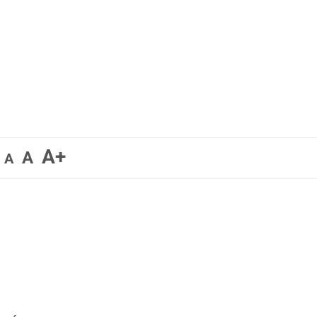
A+
A
A