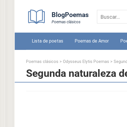
Skip
to
BlogPoemas
content
Poemas clásicos
Lista de poetas
Poemas de Amor
Po
Poemas clásicos
>
Odysseus Elytis Poemas
>
Segund
Segunda naturaleza d