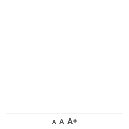
A+
A
A