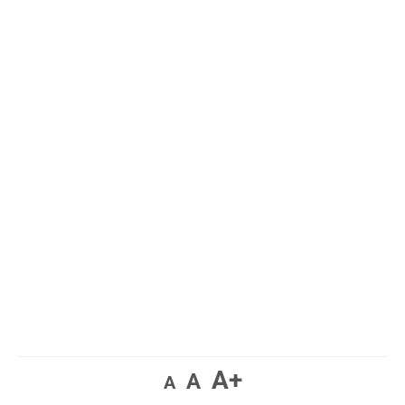
A+
A
A