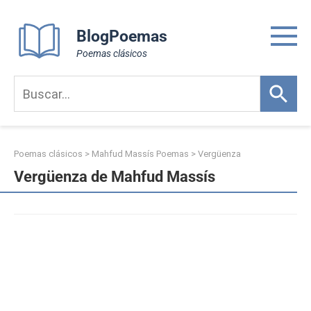
Skip
to
BlogPoemas
content
Poemas clásicos
Poemas clásicos
>
Mahfud Massís Poemas
>
Vergüenza
Vergüenza de Mahfud Massís