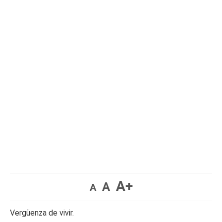
A+
A
A
Vergüenza de vivir.