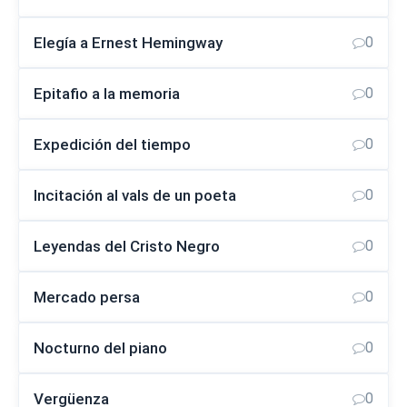
Elegía a Ernest Hemingway
0
Epitafio a la memoria
0
Expedición del tiempo
0
Incitación al vals de un poeta
0
Leyendas del Cristo Negro
0
Mercado persa
0
Nocturno del piano
0
Vergüenza
0