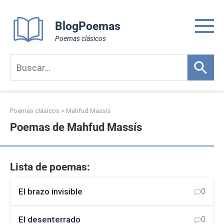
Skip
to
BlogPoemas
content
Poemas clásicos
Poemas clásicos
>
Mahfud Massís
Poemas de Mahfud Massís
Lista de poemas:
El brazo invisible
0
El desenterrado
0