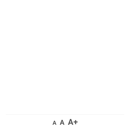
A+
A
A