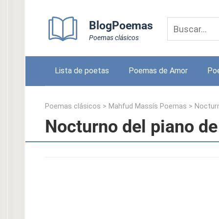
Skip
to
BlogPoemas
content
Poemas clásicos
Lista de poetas
Poemas de Amor
Po
Poemas clásicos
>
Mahfud Massís Poemas
>
Nocturn
Nocturno del piano d