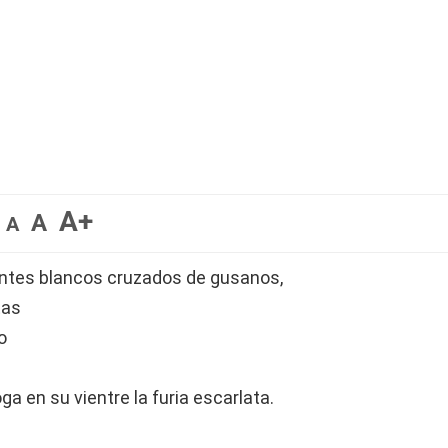
A+
A
A
ientes blancos cruzados de gusanos,
tas
o
a en su vientre la furia escarlata.