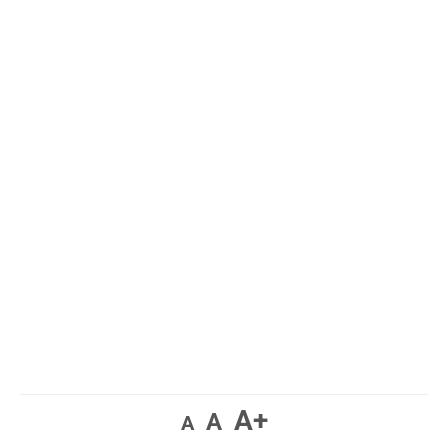
A+
A
A