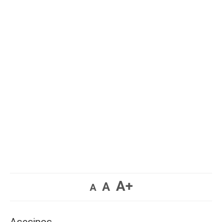
A+
A
A