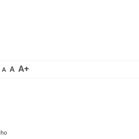
A+
A
A
cho