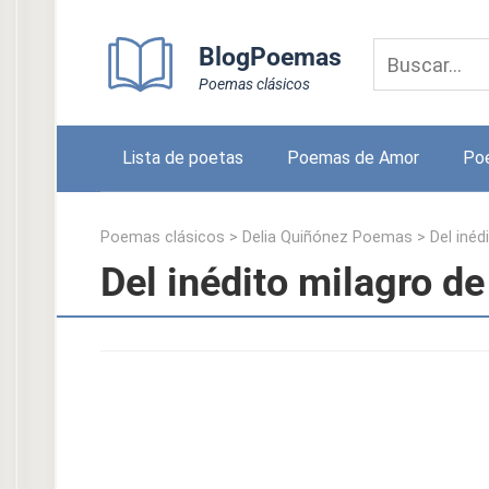
Skip
to
BlogPoemas
content
Poemas clásicos
Lista de poetas
Poemas de Amor
Po
Poemas clásicos
>
Delia Quiñónez Poemas
>
Del inéd
Del inédito milagro d