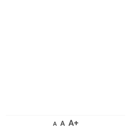
A+
A
A