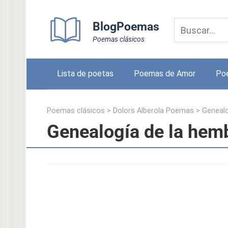
Skip
to
BlogPoemas
content
Poemas clásicos
Lista de poetas
Poemas de Amor
Po
Poemas clásicos
>
Dolors Alberola Poemas
>
Genealo
Genealogía de la hemb