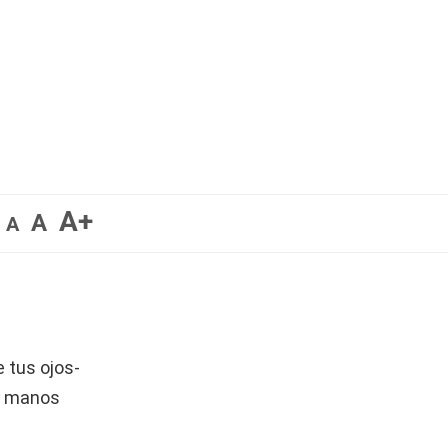
A+
A
A
e tus ojos-
us manos