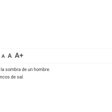
A+
A
A
e la sombra de un hombre.
ncos de sal.