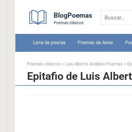
Skip
to
BlogPoemas
content
Poemas clásicos
Lista de poetas
Poemas de Amor
Po
Poemas clásicos
>
Luis Alberto Arellano Poemas
>
Ep
Epitafio de Luis Alber