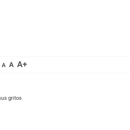
A+
A
A
sus gritos