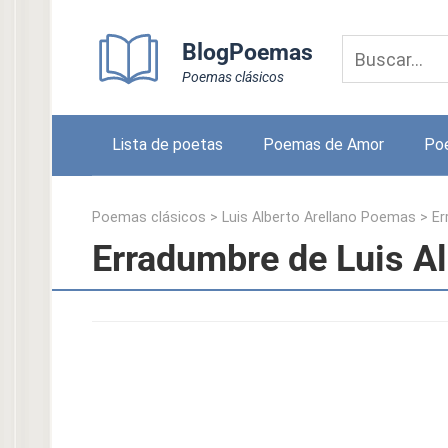
Skip
to
BlogPoemas
content
Poemas clásicos
Lista de poetas
Poemas de Amor
Po
Poemas clásicos
>
Luis Alberto Arellano Poemas
>
Er
Erradumbre de Luis Al